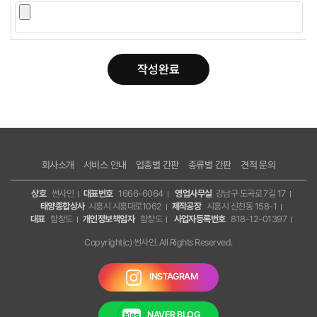
회사소개
서비스 안내
업종별 간판
종류별 간판
견적 문의
상호
썬사인
대표번호
1666-6064
영업사무실
강남구 도곡로 7길 17
태양종합상사
시흥시 시흥대로1062
제작공장
시흥시 신천동 158-1
대표
함창도
개인정보책임자
함창도
사업자등록번호
818-12-01397
Copyright(c) 썬사인. All Rights Reserved.
INSTAGRAM
NAVER BLOG