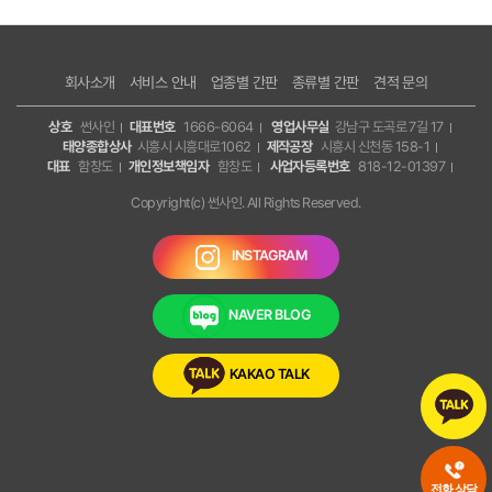
회사소개
서비스 안내
업종별 간판
종류별 간판
견적 문의
상호
썬사인
대표번호
1666-6064
영업사무실
강남구 도곡로 7길 17
태양종합상사
시흥시 시흥대로1062
제작공장
시흥시 신천동 158-1
대표
함창도
개인정보책임자
함창도
사업자등록번호
818-12-01397
Copyright(c) 썬사인. All Rights Reserved.
INSTAGRAM
NAVER BLOG
KAKAO TALK
전화 상담