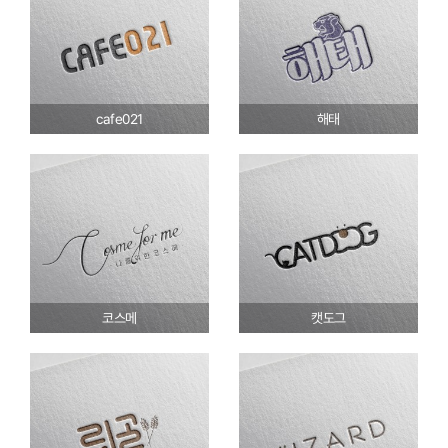
cafe021
해태
코스메
캣도그