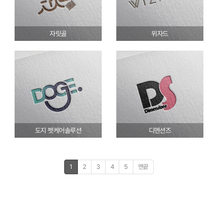
자릿골
위자드
도지 펫케어솔루션
디멘션즈
1
2
3
4
5
맨끝