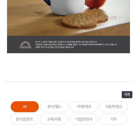
목록
All
뷰티/헬스
카페/제과
의료/부동산
음식점/호프
교육/미용
기업/관공서
기타