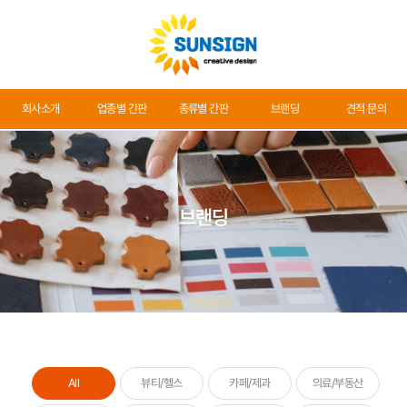
회사소개
회사소개
업종별 간판
종류별 간판
브랜딩
견적 문의
업종별 간판
종류별 간판
브랜딩
브랜딩
견적 문의
All
뷰티/헬스
카페/제과
의료/부동산