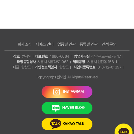
회사소개
서비스 안내
업종별 간판
종류별 간판
견적 문의
상호
썬사인
대표번호
1666-6064
영업사무실
강남구 도곡로 7길 17
태양종합상사
시흥시 시흥대로1062
제작공장
시흥시 신천동 158-1
대표
함창도
개인정보책임자
함창도
사업자등록번호
818-12-01397
Copyright(c) 썬사인. All Rights Reserved.
INSTAGRAM
NAVER BLOG
KAKAO TALK