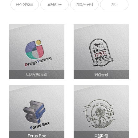
음식점/호프
교육/미용
기업/관공서
기타
디자인팩토리
튀김공장
Forus Box
곡물마당