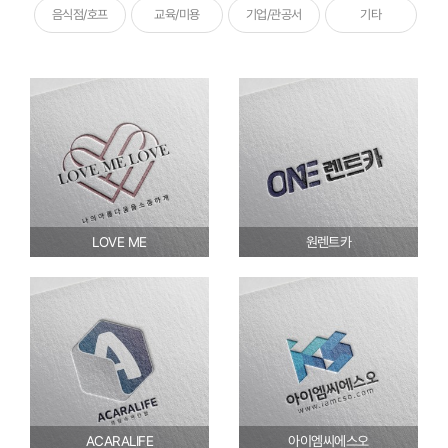
음식점/호프
교육/미용
기업/관공서
기타
LOVE ME
원렌트카
ACARALIFE
아이엠씨에스오