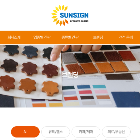
회사소개
회사소개
업종별 간판
종류별 간판
브랜딩
견적 문의
업종별 간판
종류별 간판
브랜딩
브랜딩
견적 문의
All
뷰티/헬스
카페/제과
의료/부동산