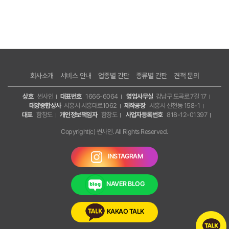
회사소개
서비스 안내
업종별 간판
종류별 간판
견적 문의
상호
썬사인
대표번호
1666-6064
영업사무실
강남구 도곡로 7길 17
태양종합상사
시흥시 시흥대로1062
제작공장
시흥시 신천동 158-1
대표
함창도
개인정보책임자
함창도
사업자등록번호
818-12-01397
Copyright(c) 썬사인. All Rights Reserved.
INSTAGRAM
NAVER BLOG
KAKAO TALK