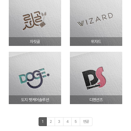
자릿골
위자드
도지 펫케어솔루션
디멘션즈
1
2
3
4
5
맨끝