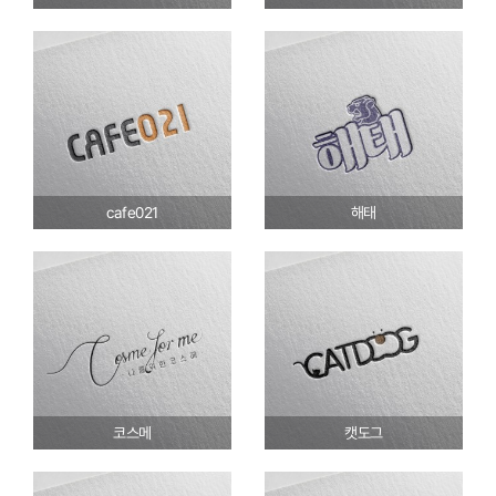
cafe021
해태
코스메
캣도그